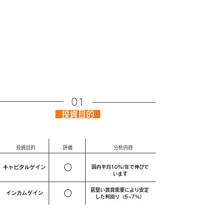
01
投資目的
​投資目的
評価
分析内容
○
​キャピタルゲイン
国内平均10%/年で伸びて
います
底堅い賃貸需要により安定
○
インカムゲイン
した利回り（5~7%）