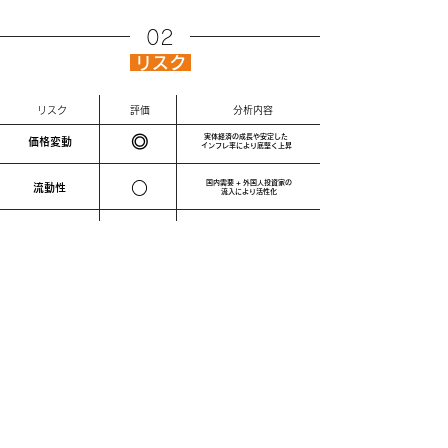
02
リスク
リスク
評価
分析内容
◎
実体経済の成長や安定した
価格変動
インフレ率により底堅く上昇
○
国内需要 + 外国人投資家の
流動性
流入により活性化
コロナで空室率は15%に
▲
空室
通常時は3~4%で推移
○
災害
エリア選択によって回避可能
デベロッパーと建設工程の
○
建物劣化
デューデリ(調査)によって
回避可能